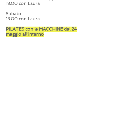
18.00 con Laura
Sabato
13.00 con Laura
PILATES con le MACCHINE dal 24
maggio all'interno
Lunedì e Giovedì alle 09.00 e alle
10.00
Mercoledì alle 17.00 e alle 18.00
Venerdì alle 18.00
CORSI FITNESS dal 1 giugno
Lunedì 18.30 Circuit training con Alda
Lunedì 19.30 Spinning con Alda
Martedì 10.00 Total Body con Filippo
Mercoledì 18.30 Functional training
con Filippo
Mercoledì 19.30 Spinning con Filippo